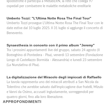
lipodistrofie e partecipa a MetabERN, la rete che collega 97
ospedali per combattere le malattie metaboliche ereditarie
Umberto Tozzi: "L'Ultima Notte Rosa The Final Tour"
Umberto Tozzi prosegue L'Ultima Notte Rosa The Final Tour con le
date estive dal 10 luglio 2025. Il 31 luglio si aggiunge il concerto di
Benevento.
Synaesthesia in concerto con il primo album "Jeremy"
Tra i prossimi appuntamenti live del gruppo, sabato 24 agosto (Il
Botteghino di Pontedera - Pisa), venerdì 13 settembre (Fondazione
Longo di Castellazzo Bormida - Alessandria) e lunedì 23 settembre
(La Nunziatina di Pisa).
La digitalizzazione del Miracolo degli impiccati di Raffaello
La tavola rappresenta uno dei miracoli attributi a San Nicola da
Tolentino che avrebbe salvato dall’impiccagione due fratelli, Mizulo
e Vanni da Osimo, accusati ingiustamente, sorreggendoli per
quattro giorni, fino alla loro liberazione.
APPROFONDIMENTI